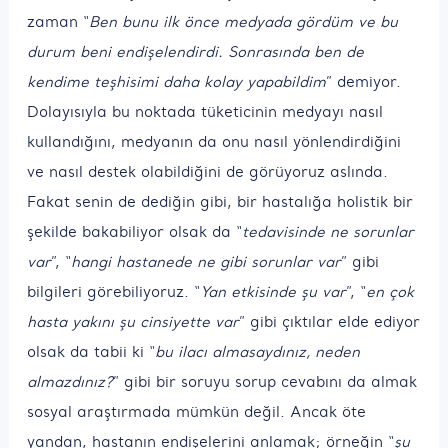
zaman “
Ben bunu ilk önce medyada gördüm ve bu
durum beni endişelendirdi. Sonrasında ben de
kendime teşhisimi daha kolay yapabildim
” demiyor.
Dolayısıyla bu noktada tüketicinin medyayı nasıl
kullandığını, medyanın da onu nasıl yönlendirdiğini
ve nasıl destek olabildiğini de görüyoruz aslında.
Fakat senin de dediğin gibi, bir hastalığa holistik bir
şekilde bakabiliyor olsak da “
tedavisinde ne sorunlar
var
”, “
hangi hastanede ne gibi sorunlar var
” gibi
bilgileri görebiliyoruz. “
Yan etkisinde şu var
”, “
en çok
hasta yakını şu cinsiyette var
” gibi çıktılar elde ediyor
olsak da tabii ki “
bu ilacı almasaydınız, neden
almazdınız?
” gibi bir soruyu sorup cevabını da almak
sosyal araştırmada mümkün değil. Ancak öte
yandan, hastanın endişelerini anlamak; örneğin “
şu