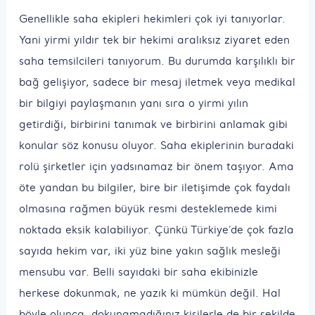
Genellikle saha ekipleri hekimleri çok iyi tanıyorlar.
Yani yirmi yıldır tek bir hekimi aralıksız ziyaret eden
saha temsilcileri tanıyorum. Bu durumda karşılıklı bir
bağ gelişiyor, sadece bir mesaj iletmek veya medikal
bir bilgiyi paylaşmanın yanı sıra o yirmi yılın
getirdiği, birbirini tanımak ve birbirini anlamak gibi
konular söz konusu oluyor. Saha ekiplerinin buradaki
rolü şirketler için yadsınamaz bir önem taşıyor. Ama
öte yandan bu bilgiler, bire bir iletişimde çok faydalı
olmasına rağmen büyük resmi desteklemede kimi
noktada eksik kalabiliyor. Çünkü Türkiye’de çok fazla
sayıda hekim var, iki yüz bine yakın sağlık mesleği
mensubu var. Belli sayıdaki bir saha ekibinizle
herkese dokunmak, ne yazık ki mümkün değil. Hal
böyle olunca, dokunamadığınız kişilerle de bir şekilde